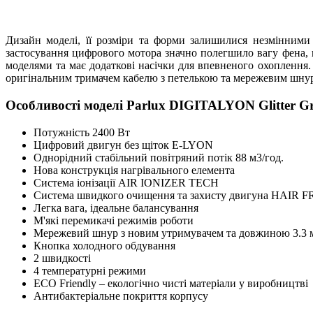
Дизайн моделі, її розміри та форми залишилися незмінним
застосування цифрового мотора значно полегшило вагу фена
моделями та має додаткові насічки для впевненого охоплення.
оригінальним тримачем кабелю з петелькою та мережевим шнур
Особливості моделі Parlux DIGITALYON Glitter Gr
Потужність 2400 Вт
Цифровий двигун без щіток E-LYON
Однорідний стабільний повітряний потік 88 м3/год.
Нова конструкція нагрівального елемента
Система іонізації AIR IONIZER TECH
Система швидкого очищення та захисту двигуна HAIR
Легка вага, ідеальне балансування
М'які перемикачі режимів роботи
Мережевий шнур з новим утримувачем та довжиною 3.3 
Кнопка холодного обдування
2 швидкості
4 температурні режими
ECO Friendly – екологічно чисті матеріали у виробництві
Антибактеріальне покриття корпусу