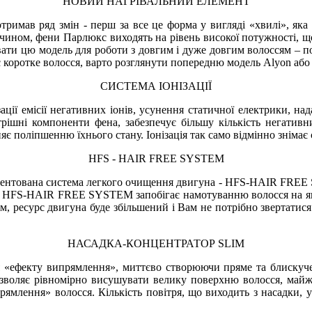
НОВИЙ НАГРІВАЛЬНИЙ ЕЛЕМЕНТ
римав ряд змін - перш за все це форма у вигляді «хвилі», яка 
 чином, фени Парлюкс виходять на рівень високої потужності, щ
вати цю модель для роботи з довгим і дуже довгим волоссям – по
 коротке волосся, варто розглянути попередню модель Alyon або
СИСТЕМА ІОНІЗАЦІЇ
ії емісії негативних іонів, усунення статичної електрики, над
рішні компоненти фена, забезпечує більшу кількість негативних
є поліпшенню їхнього стану. Іонізація так само відмінно знімає 
HFS - HAIR FREE SYSTEM
тентована система легкого очищення двигуна - HFS-HAIR FREE SY
а HFS-HAIR FREE SYSTEM запобігає намотуванню волосся на якір
ом, ресурс двигуна буде збільшений і Вам не потрібно звертатис
НАСАДКА-КОНЦЕНТРАТОР SLIM
я «ефекту випрямлення», миттєво створюючи пряме та блискуче 
 дозволяє рівномірно висушувати велику поверхню волосся, ма
ямлення» волосся. Кількість повітря, що виходить з насадки, 