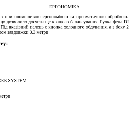
ЕРГОНОМІКА
и з приголомшливою ергономікою та призматичною обробкою. 
, що дозволило досягти ще кращого балансування. Ручка фена 
 Під вказівний палець є кнопка холодного обдування, а з боку
ом завдовжки 3.3 метри.
ey:
 FREE SYSTEM
метри