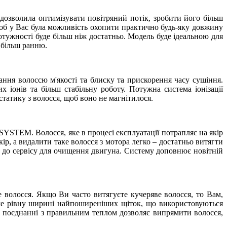
дозволила оптимізувати повітряний потік, зробити його більш
об у Вас була можливість охопити практично будь-яку довжину
тужності буде більш ніж достатньо. Модель буде ідеальною для
 більш ранню.
ання волоссю м'якості та блиску та прискорення часу сушіння.
 іонів та більш стабільну роботу. Потужна система іонізації
статику з волосся, щоб воно не магнітилося.
STEM. Волосся, яке в процесі експлуатації потрапляє на якір
, а видалити таке волосся з мотора легко – достатньо витягти
я до сервісу для очищення двигуна. Систему доповнює новітній
волосся. Якщо Ви часто витягуєте кучеряве волосся, то Вам,
йже рівну ширині найпоширеніших щіток, що використовуються
у поєднанні з правильним теплом дозволяє випрямити волосся,