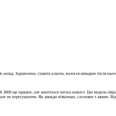
іс.назад. Задоволена, сушить класно, волосся шикарне після ньо
3800 ще працює, але захотілося чогось нового. Цю модель обрал
ле не пересушуючи. Як завжди м'якеньке, слухняне т аживе. Відм