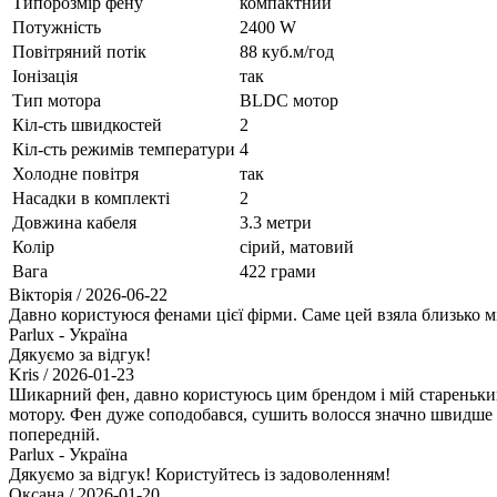
Типорозмір фену
компактний
Потужність
2400 W
Повітряний потік
88 куб.м/год
Іонізація
так
Тип мотора
BLDC мотор
Кіл-сть швидкостей
2
Кіл-сть режимів температури
4
Холодне повітря
так
Насадки в комплекті
2
Довжина кабеля
3.3 метри
Колір
сірий, матовий
Вага
422 грами
Вікторія
/ 2026-06-22
Давно користуюся фенами цієї фірми. Саме цей взяла близько м
Parlux - Україна
Дякуємо за відгук!
Kris
/ 2026-01-23
Шикарний фен, давно користуюсь цим брендом і мій старенький 
мотору. Фен дуже соподобався, сушить волосся значно швидше а
попередній.
Parlux - Україна
Дякуємо за відгук! Користуйтесь із задоволенням!
Оксана
/ 2026-01-20