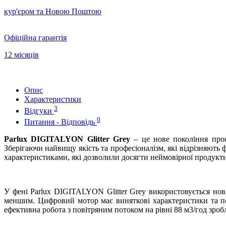
кур'єром та Новою Поштою
Офіційна гарантія
12 місяців
Опис
Характеристики
3
Відгуки
0
Питання - Відповідь
Parlux DIGITALYON Glitter Grey
– це нове покоління проф
Зберігаючи найвищу якість та професіоналізм, які відрізняют
характеристиками, які дозволили досягти неймовірної продукти
У фені Parlux DIGITALYON Glitter Grey використовується но
меншим. Цифровий мотор має виняткові характеристики та по
ефективна робота з повітряним потоком на рівні 88 м3/год зр