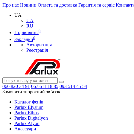
Про нас
Новини
Оплата та доставка
Гарантія та сервіс
Контакт
UA
UA
RU
0
Порівняння
0
Закладки
Авторизація
Реєстрація
066
820 34 91
067
611 18 85
093
514 45 54
Замовити зворотний зв`язок
Каталог фенів
Parlux Elysium
Parlux Ethos
Parlux Digitalyon
Parlux Alyon
Аксесуари