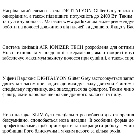
Нагрівальний елемент фена DIGITALYON Glitter Grey також от
однорідним, а також підвищити потужність до 2400 Вт. Таким
та густину волосся. Магазин www.parlux.in.ua може рекоменду
роботи на волоссі довжиною від плечей та довшою. Якщо у Вас
Система іонізації AIR IONIZER TECH розроблена для оптимізац
Нова технологія у поєднанні з керамікою, якою покриті внут
забезпечує максимум захисту волосся при сушінні, а також сприя
У фені Парлюкс DIGITALYON Glitter Grey застосовується запа
двигуна з часом призводить до виходу з ладу двигуна. Систем
спеціальну пружинку, яка знаходиться за фільтром. Таким чин
фільтр, який вловлює ще більше дрібного волосся та пилу.
Нова насадка SLIM була спеціально розроблена для створенн
безсумнівно, сподобається нова насадка. Її особлива форма
професіоналами, щоб прискорити та покращити роботу з «випр
зробивши його блискучим і м'яким всього за кілька рухів.