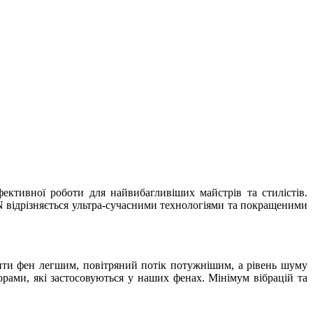
фективної роботи для найвибагливіших майстрів та стилістів.
N відрізняється ультра-сучасними технологіями та покращеними
ити фен легшим, повітряний потік потужнішим, а рівень шуму
ами, які застосовуються у наших фенах. Мінімум вібрацій та