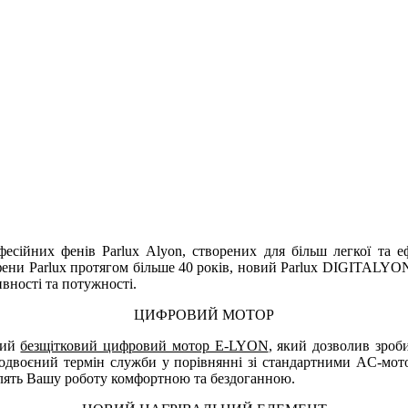
есійних фенів Parlux Alyon, створених для більш легкої та е
ь фени Parlux протягом більше 40 років, новий Parlux DIGITALYO
вності та потужності.
ЦИФРОВИЙ МОТОР
вий
безщітковий цифровий мотор E-LYON
, який дозволив зроб
двоєний термін служби у порівнянні зі стандартними AC-мотор
облять Вашу роботу комфортною та бездоганною.