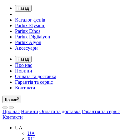
Назад
Каталог фенів
Parlux Elysium
Parlux Ethos
Parlux Digitalyon
Parlux Alyon
Аксесуари
Назад
Про нас
Новини
Оплата та доставка
Гарантія та сервіс
Контакти
0
Кошик
Про нас
Новини
Оплата та доставка
Гарантія та сервіс
Контакти
UA
UA
RU