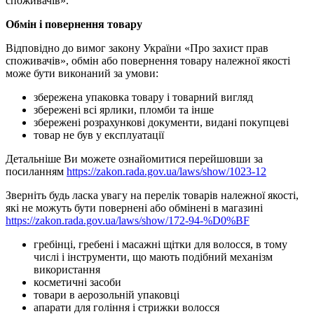
споживачів».
Обмін і повернення товару
Відповідно до вимог закону України «Про захист прав
споживачів», обмін або повернення товару належної якості
може бути виконаний за умови:
збережена упаковка товару і товарний вигляд
збережені всі ярлики, пломби та інше
збережені розрахункові документи, видані покупцеві
товар не був у експлуатації
Детальніше Ви можете ознайомитися перейшовши за
посиланням
https://zakon.rada.gov.ua/laws/show/1023-12
Зверніть будь ласка увагу на перелік товарів належної якості,
які не можуть бути повернені або обмінені в магазині
https://zakon.rada.gov.ua/laws/show/172-94-%D0%BF
гребінці, гребені і масажні щітки для волосся, в тому
числі і інструменти, що мають подібний механізм
використання
косметичні засоби
товари в аерозольній упаковці
апарати для гоління і стрижки волосся