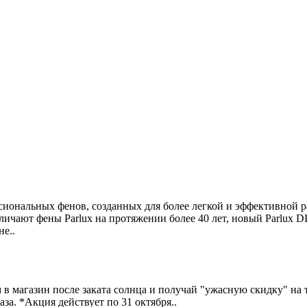
альных фенов, созданных для более легкой и эффективной раб
личают фены Parlux на протяжении более 40 лет, новый Parlux
е..
ам в магазин после заката солнца и получай "ужасную скидку" н
. *Акция действует по 31 октября..