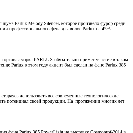
 шума Parlux Melody Silencer, которое произвело фурор среди
ии профессионального фена для волос Parlux на 45%.
 торговая марка PARLUX обязательно примет участие в таком
е Parlux в этом году акцент был сделан на фене Parlux 385
 стараясь использовать все современные технологические
вать потенциал своей продукции. На протяжении многих лет
ия фена Parlux 385 PowerLight на выставке Cosmoprof-2014 в