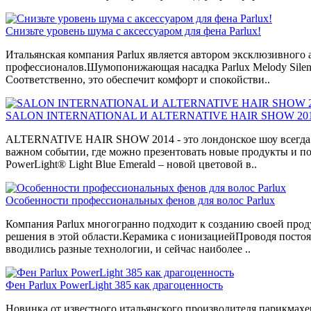
Снизьте уровень шума с аксессуаром для фена Parlux!
Итальянская компания Parlux является автором эксклюзивного а
профессионалов.Шумопонижающая насадка Parlux Melody Silenc
Соответственно, это обеспечит комфорт и спокойстви..
SALON INTERNATIONAL И ALTERNATIVE HAIR SHOW 2014: 
ALTERNATIVE HAIR SHOW 2014 - это лондонское шоу всегда яв
важном событии, где можно презентовать новые продукты и под
PowerLight® Light Blue Emerald – новой цветовой в..
Особенности профессиональных фенов для волос Parlux
Компания Parlux многогранно подходит к созданию своей проду
решения в этой области.Керамика с ионизациейПроводя посто
вводились разные технологии, и сейчас наиболее ..
Фен Parlux PowerLight 385 как драгоценность
Новинка от известного итальянского производителя парикмахер