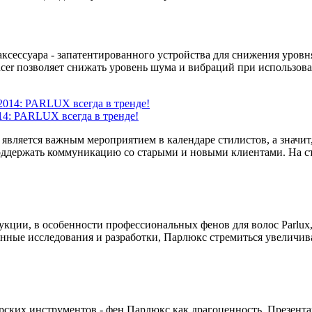
ксессуара - запатентированного устройства для снижения уровня
er позволяет снижать уровень шума и вибраций при использован
PARLUX всегда в тренде!
ляется важным мероприятием в календаре стилистов, а значит,
держать коммуникацию со старыми и новыми клиентами. На стенд
кции, в особенности профессиональных фенов для волос Parlux,
янные исследования и разработки, Парлюкс стремиться увеличи
ских инструментов - фен Парлюкс как драгоценность. Презентац