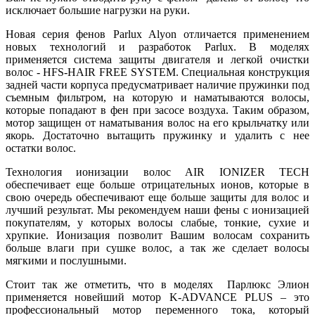
исключает большие нагрузки на руки.
Новая серия фенов Parlux Alyon отличается применением
новых технологий и разработок Parlux. В моделях
применяется система защиты двигателя и легкой очистки
волос - HFS-HAIR FREE SYSTEM. Специальная конструкция
задней части корпуса предусматривает наличие пружинки под
съемным фильтром, на которую и наматываются волосы,
которые попадают в фен при засосе воздуха. Таким образом,
мотор защищен от наматывания волос на его крыльчатку или
якорь. Достаточно вытащить пружинку и удалить с нее
остатки волос.
Технология ионизации волос AIR IONIZER TECH
обеспечивает еще больше отрицательных ионов, которые в
свою очередь обеспечивают еще больше защиты для волос и
лучший результат. Мы рекомендуем наши фены с ионизацией
покупателям, у которых волосы слабые, тонкие, сухие и
хрупкие. Ионизация позволит Вашим волосам сохранить
больше влаги при сушке волос, а так же сделает волосы
мягкими и послушными.
Стоит так же отметить, что в моделях Парлюкс Элион
применяется новейший мотор K-ADVANCE PLUS – это
профессиональный мотор переменного тока, который