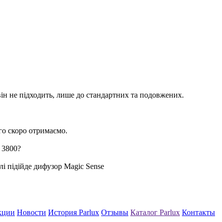
ін не підходить, лише до стандартних та подовжених.
го скоро отримаємо.
 3800?
лі підійде дифузор Magic Sense
кции
Новости
История Parlux
Отзывы
Каталог Parlux
Контакты