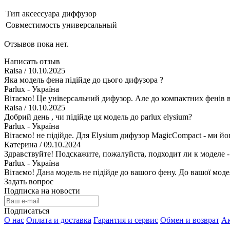
Тип аксессуара
диффузор
Совместимость
универсальный
Отзывов пока нет.
Написать отзыв
Raisa
/ 10.10.2025
Яка модель фена підійде до цього дифузора ?
Parlux - Україна
Вітаємо! Це універсальний дифузор. Але до компактних фенів в
Raisa
/ 10.10.2025
Добрий день , чи підійде ця модель до parlux elysium?
Parlux - Україна
Вітаємо! не підійде. Для Elysium дифузор MagicCompact - ми йо
Катерина
/ 09.10.2024
Здравствуйте! Подскажите, пожалуйста, подходит ли к моделе -
Parlux - Україна
Вітаємо! Дана модель не підійде до вашого фену. До вашої моде
Задать вопрос
Подписка на новости
Подписаться
О нас
Оплата и доставка
Гарантия и сервис
Обмен и возврат
А