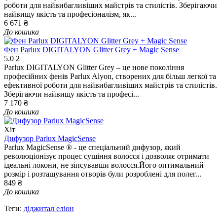
роботи для найвибагливіших майстрів та стилістів. Зберігаючи
найвищу якість та професіоналізм, як...
6 671 ₴
До кошика
Фен Parlux DIGITALYON Glitter Grey + Magic Sense
5.0
2
Parlux DIGITALYON Glitter Grey – це нове покоління
професійних фенів Parlux Alyon, створених для більш легкої та
ефективної роботи для найвибагливіших майстрів та стилістів.
Зберігаючи найвищу якість та професі...
7 170 ₴
До кошика
Хіт
Дифузор Parlux MagicSense
Parlux MagicSense ® - це спеціальний дифузор, який
революціонізує процес сушіння волосся і дозволяє отримати
ідеальні локони, не зіпсувавши волосся.Його оптимальний
розмір і розташування отворів були розроблені для полег...
849 ₴
До кошика
Теги:
діджитал еліон