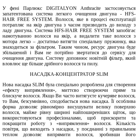
У фені Парлюкс DIGITALYON Anthracite застосовується
запатентована система легкого очищення двигуна - HFS-
HAIR FREE SYSTEM. Волосся, яке в процесі експлуатації
потрапляє на якір двигуна з часом призводить до виходу з
ладу двигуна. Система HFS-HAIR FREE SYSTEM запобігає
намотуванню волосся на якір, а видалити таке волосся з
мотора легко – достатньо витягти спеціальну пружинку, яка
знаходиться за фільтром. Таким чином, ресурс двигуна буде
збільшений і Вам не потрібно звертатися до сервісу для
очищення двигуна. Систему доповнює новітній фільтр, який
вловлює ще більше дрібного волосся та пилу.
НАСАДКА-КОНЦЕНТРАТОР SLIM
Нова насадка SLIM була спеціально розроблена для створення
«ефекту випрямлення», миттєво створюючи пряме та
блискуче волосся. Якщо Ви часто витягуєте кучеряве волосся,
то Вам, безсумнівно, сподобається нова насадка. Її особлива
форма дозволяє рівномірно висушувати велику поверхню
волосся, майже рівну ширині найпоширеніших щіток, що
використовуються професіоналами, щоб прискорити та
покращити роботу з «випрямлення» волосся. Кількість
повітря, що виходить з насадки, у поєднанні з правильним
теплом дозволяє випрямити волосся, зробивши його