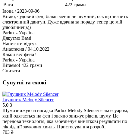
Вага
422 грами
Ілона
/ 2023-09-06
Вітаю, чудовий фен, більш менш не шумний, ось що значить
електронний двигун. Дуже вдячна за пораду, тепер це мій
улюблинець))
Parlux - Україна
Дякуємо Вам!
Написати відгук
Анастасия
/ 04.10.2022
Какой вес фена?
Parlux - Україна
Вітаємо! 422 грами
Спитати
Супутні та схожі
Глушник Melody Silencer
5.0
3
Шумознижуюча насадка Parlux Melody Silencer є аксесуаром,
який одягається на фен і значно знижує рівень шуму. Це
передова технологія, яка забезпечує виняткові результати по
ліквідації звукових хвиль. Пристосування розроб...
703 ₴