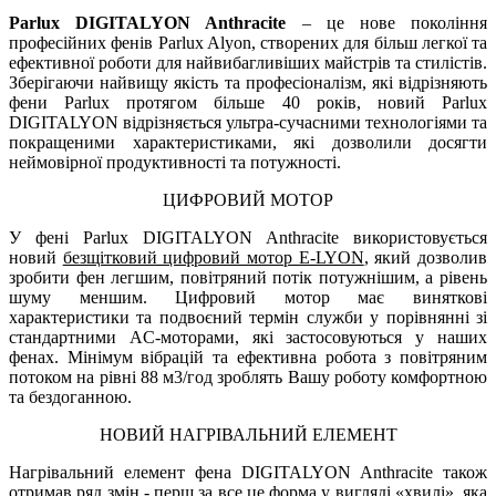
Parlux DIGITALYON Anthracite
– це нове покоління
професійних фенів Parlux Alyon, створених для більш легкої та
ефективної роботи для найвибагливіших майстрів та стилістів.
Зберігаючи найвищу якість та професіоналізм, які відрізняють
фени Parlux протягом більше 40 років, новий Parlux
DIGITALYON відрізняється ультра-сучасними технологіями та
покращеними характеристиками, які дозволили досягти
неймовірної продуктивності та потужності.
ЦИФРОВИЙ МОТОР
У фені Parlux DIGITALYON Anthracite використовується
новий
безщітковий цифровий мотор E-LYON
, який дозволив
зробити фен легшим, повітряний потік потужнішим, а рівень
шуму меншим. Цифровий мотор має виняткові
характеристики та подвоєний термін служби у порівнянні зі
стандартними AC-моторами, які застосовуються у наших
фенах. Мінімум вібрацій та ефективна робота з повітряним
потоком на рівні 88 м3/год зроблять Вашу роботу комфортною
та бездоганною.
НОВИЙ НАГРІВАЛЬНИЙ ЕЛЕМЕНТ
Нагрівальний елемент фена DIGITALYON Anthracite також
отримав ряд змін - перш за все це форма у вигляді «хвилі», яка