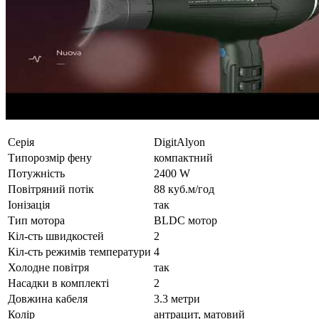
Серія
DigitAlyon
Типорозмір фену
компактний
Потужність
2400 W
Повітряний потік
88 куб.м/год
Іонізація
так
Тип мотора
BLDC мотор
Кіл-сть швидкостей
2
Кіл-сть режимів температури
4
Холодне повітря
так
Насадки в комплекті
2
Довжина кабеля
3.3 метри
Колір
антрацит, матовий