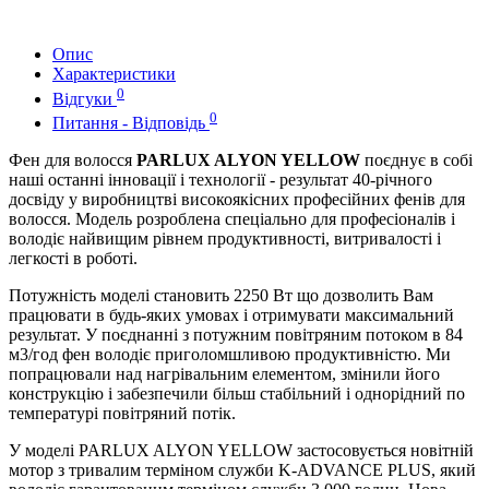
Опис
Характеристики
0
Відгуки
0
Питання - Відповідь
Фен для волосся
PARLUX ALYON YELLOW
поєднує в собі
наші останні інновації і технології - результат 40-річного
досвіду у виробництві високоякісних професійних фенів для
волосся. Модель розроблена спеціально для професіоналів і
володіє найвищим рівнем продуктивності, витривалості і
легкості в роботі.
Потужність моделі становить 2250 Вт що дозволить Вам
працювати в будь-яких умовах і отримувати максимальний
результат. У поєднанні з потужним повітряним потоком в 84
м3/год фен володіє приголомшливою продуктивністю. Ми
попрацювали над нагрівальним елементом, змінили його
конструкцію і забезпечили більш стабільний і однорідний по
температурі повітряний потік.
У моделі PARLUX ALYON YELLOW застосовується новітній
мотор з тривалим терміном служби K-ADVANCE PLUS, який