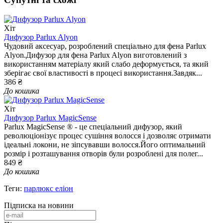
Хіт
Дифузор Parlux Alyon
Чудовий аксесуар, розроблений спеціально для фена Parlux
Alyon.Дифузор для фена Parlux Alyon виготовлений з
використанням матеріалу який слабо деформується, та який
зберігає свої властивості в процесі використання.Завдяк...
386 ₴
До кошика
Хіт
Дифузор Parlux MagicSense
Parlux MagicSense ® - це спеціальний дифузор, який
революціонізує процес сушіння волосся і дозволяє отримати
ідеальні локони, не зіпсувавши волосся.Його оптимальний
розмір і розташування отворів були розроблені для полег...
849 ₴
До кошика
Теги:
парлюкс еліон
Підписка на новини