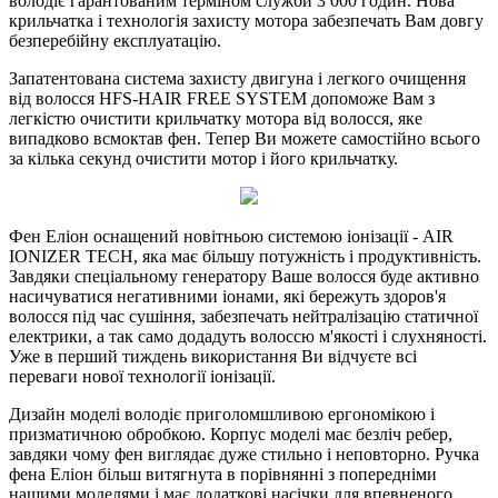
володіє гарантованим терміном служби 3 000 годин. Нова
крильчатка і технологія захисту мотора забезпечать Вам довгу
безперебійну експлуатацію.
Запатентована система захисту двигуна і легкого очищення
від волосся HFS-HAIR FREE SYSTEM допоможе Вам з
легкістю очистити крильчатку мотора від волосся, яке
випадково всмоктав фен. Тепер Ви можете самостійно всього
за кілька секунд очистити мотор і його крильчатку.
Фен Еліон оснащений новітньою системою іонізації - AIR
IONIZER TECH, яка має більшу потужність і продуктивність.
Завдяки спеціальному генератору Ваше волосся буде активно
насичуватися негативними іонами, які бережуть здоров'я
волосся під час сушіння, забезпечать нейтралізацію статичної
електрики, а так само додадуть волоссю м'якості і слухняності.
Уже в перший тиждень використання Ви відчуєте всі
переваги нової технології іонізації.
Дизайн моделі володіє приголомшливою ергономікою і
призматичною обробкою. Корпус моделі має безліч ребер,
завдяки чому фен виглядає дуже стильно і неповторно. Ручка
фена Еліон більш витягнута в порівнянні з попередніми
нашими моделями і має додаткові насічки для впевненого