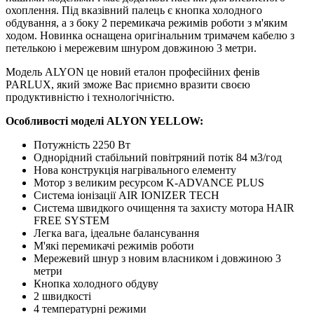
охоплення. Під вказівний палець є кнопка холодного
обдування, а з боку 2 перемикача режимів роботи з м'яким
ходом. Новинка оснащена оригінальним тримачем кабелю з
петелькою і мережевим шнуром довжиною 3 метри.
Модель ALYON це новий еталон професійних фенів
PARLUX, який зможе Вас приємно вразити своєю
продуктивністю і технологічністю.
Особливості моделі ALYON YELLOW:
Потужність 2250 Вт
Однорідний стабільний повітряний потік 84 м3/год
Нова конструкція нагрівального елементу
Мотор з великим ресурсом K-ADVANCE PLUS
Система іонізації AIR IONIZER TECH
Система швидкого очищення та захисту мотора HAIR
FREE SYSTEM
Легка вага, ідеальне балансування
М'які перемикачі режимів роботи
Мережевий шнур з новим власником і довжиною 3
метри
Кнопка холодного обдуву
2 швидкості
4 температурні режими