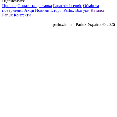
Підписатися
Про нас
Оплата та доставка
Гарантія і сервіс
Обмін та
повернення
Акції
Новини
Історія Parlux
Відгуки
Каталог
Parlux
Контакти
parlux.in.ua - Parlux Україна © 2026