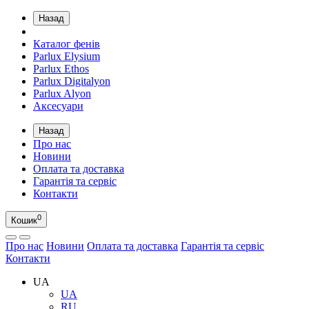
Назад
Каталог фенів
Parlux Elysium
Parlux Ethos
Parlux Digitalyon
Parlux Alyon
Аксесуари
Назад
Про нас
Новини
Оплата та доставка
Гарантія та сервіс
Контакти
0
Кошик
Про нас
Новини
Оплата та доставка
Гарантія та сервіс
Контакти
UA
UA
RU