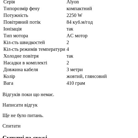
Серія
Alyon
Типорозмір фену
компактний
Потужність
2250 W
Повітряний потік
84 куб.м/год
Іонізація
так
Тип мотора
AC мотор
Кіл-сть швидкостей
2
Кіл-сть режимів температури
4
Холодне повітря
так
Насадки в комплекті
2
Довжина кабеля
3 метри
Колір
жовтий, глянсовий
Вага
410 грам
Відгуків поки що немає.
Написати відгук
Ще не було питань.
Спитати
Супутні та схожі