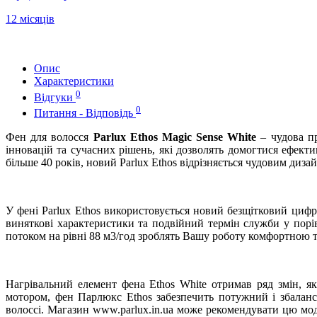
12 місяців
Опис
Характеристики
0
Відгуки
0
Питання - Відповідь
Фен для волосся
Parlux Ethos Magic Sense White
– чудова п
інновацій та сучасних рішень, які дозволять домогтися ефекти
більше 40 років, новий Parlux Ethos відрізняється чудовим ди
У фені Parlux Ethos використовується новий безщітковий ци
виняткові характеристики та подвійний термін служби у порі
потоком на рівні 88 м3/год зроблять Вашу роботу комфортною 
Нагрівальний елемент фена Ethos White отримав ряд змін, я
мотором, фен Парлюкс Ethos забезпечить потужний і збалан
волоссі. Магазин www.parlux.in.ua може рекомендувати цю мод