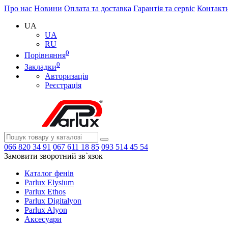
Про нас
Новини
Оплата та доставка
Гарантія та сервіс
Контакт
UA
UA
RU
0
Порівняння
0
Закладки
Авторизація
Реєстрація
066
820 34 91
067
611 18 85
093
514 45 54
Замовити зворотний зв`язок
Каталог фенів
Parlux Elysium
Parlux Ethos
Parlux Digitalyon
Parlux Alyon
Аксесуари