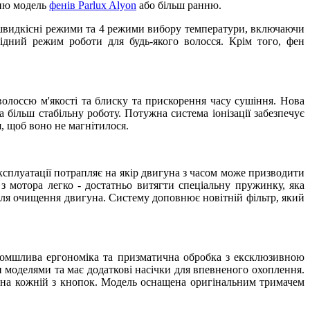
дню модель
фенів Parlux Alyon
або більш ранню.
 швидкісні режими та 4 режими вибору температури, включаючи
дний режим роботи для будь-якого волосся. Крім того, фен
я волоссю м'якості та блиску та прискорення часу сушіння. Нова
 більш стабільну роботу. Потужна система іонізації забезпечує
я, щоб воно не магнітилося.
експлуатації потрапляє на якір двигуна з часом може призводити
 з мотора легко - достатньо витягти спеціальну пружинку, яка
 для очищення двигуна. Систему доповнює новітній фільтр, який
ломшлива ергономіка та призматична обробка з ексклюзивною
 моделями та має додаткові насічки для впевненого охоплення.
 на кожній з кнопок. Модель оснащена оригінальним тримачем