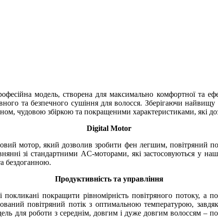
рофесійна модель, створена для максимально комфортної та еф
вного та безпечного сушіння для волосся. Зберігаючи найвищу я
зайном, чудовою збіркою та покращеними характеристиками, які д
Digital Motor
фровий мотор, який дозволив зробити фен легшим, повітряний 
внянні зі стандартними AC-моторами, які застосовуються у наш
та бездоганною.
Продуктивність та управління
кі покликані покращити рівномірність повітряного потоку, а п
сований повітряний потік з оптимальною температурою, завдя
ель для роботи з середнім, довгим і дуже довгим волоссям – по