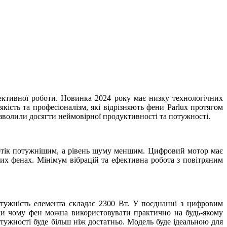
ективної роботи. Новинка 2024 року має низку технологічних
кість та професіоналізм, які відрізняють фени Parlux протягом
озволили досягти неймовірної продуктивності та потужності.
потік потужнішим, а рівень шуму меншим. Цифровий мотор має
их фенах. Мінімум вібрацій та ефективна робота з повітряним
отужність елемента складає 2300 Вт. У поєднанні з цифровим
ки чому фен можна використовувати практично на будь-якому
тужності буде більш ніж достатньо. Модель буде ідеальною для