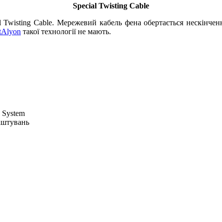
Special Twisting Cable
l Twisting Cable. Мережевий кабель фена обертається нескінче
tAlyon
такої технології не мають.
 System
аштувань