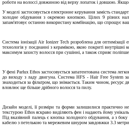
роботи на волоссі довжиною від верху лопаток і довшою. Якщо
У моделі застосовується електронне керування замість станд
холодне обдування з окремою кнопкою. Цілих 9 різних нал
запам'ятовує останню використану комбінацію, що спрощує ваш
Система іонізації Air Ionizer Tech розроблена для оптимізації
технологія у поєднанні з керамікою, якою покриті внутрішні к
максимум захисту волосся при сушінні, а також сприяє поліпшенн
У фені Parlux Ethos застосовується запатентована система легк
до виходу з ладу двигуна. Система HFS - Hair Free System за
знаходиться за фільтром, що знімається. Таким чином, ресурс 
вловлює ще більше дрібного волосся та пилу.
Дизайн моделі, її розміри та форми залишилися практично 
текстурою Ethos яскраво виділяють фен і надають йому унікал
Під вказівний палець є кнопка холодного обдування, а з бо
кабелю з петелькою та мережевим шнуром завдовжки 3.3 метри