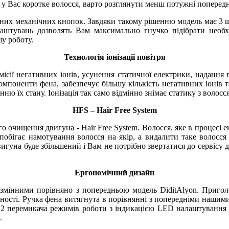
 у Вас коротке волосся, варто розглянути менш потужні попере
артних механічних кнопок. Завдяки такому рішенню модель має 3
аштувань дозволять Вам максимально гнучко підібрати необхі
у роботу.
Технологія іонізації повітря
 емісії негативних іонів, усунення статичної електрики, наданн
омпоненти фена, забезпечує більшу кількість негативних іонів та
ю їх стану. Іонізація так само відмінно знімає статику з волосс
HFS – Hair Free System
ого очищення двигуна - Hair Free System. Волосся, яке в процесі 
побігає намотування волосся на якір, а видалити таке волосся
двигуна буде збільшений і Вам не потрібно звертатися до сервісу
Ергономічний дизайн
незмінними порівняно з попередньою модель DiditAlyon. Приго
ьності. Ручка фена витягнута в порівнянні з попередніми нашими
ку 2 перемикача режимів роботи з індикацією LED налаштування
.