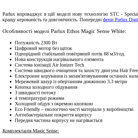
Parlux впроваджує в цій моделі нову технологію STC - Specia
кращу керованість та довговічність. Попередні
фени Parlux Digi
Особливості моделі Parlux Ethos Magic Sense White:
Потужність 2300 Вт
Цифровий мотор без щіток
Однорідний стабільний повітряний потік 88 м3/год.
Нова конструкція нагрівального елемента
Система іонізації Air Ionizer Tech
Система швидкого очищення та захисту двигуна Hair Free
Електронне керування із запам'ятовуванням останніх нал
Мережевий шнур із обертанням довжиною 3.3 метри
Кнопка холодного обдування
3 швидкості потоку
4 температурні режими
Холодний обдув з окремою кнопкою
Eco Friendly – ​​екологічно чисті матеріали у виробництві
Антибактеріальне покриття корпусу
Передня частина корпусу не нагрівається
Комплектація Magic Sense: