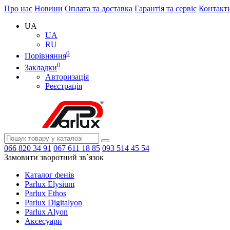
Про нас
Новини
Оплата та доставка
Гарантія та сервіс
Контакт
UA
UA
RU
0
Порівняння
0
Закладки
Авторизація
Реєстрація
066
820 34 91
067
611 18 85
093
514 45 54
Замовити зворотний зв`язок
Каталог фенів
Parlux Elysium
Parlux Ethos
Parlux Digitalyon
Parlux Alyon
Аксесуари