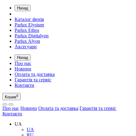
Назад
Каталог фенів
Parlux Elysium
Parlux Ethos
Parlux Digitalyon
Parlux Alyon
Аксесуари
Назад
Про нас
Новини
Оплата та доставка
Гарантія та сервіс
Контакти
0
Кошик
Про нас
Новини
Оплата та доставка
Гарантія та сервіс
Контакти
UA
UA
RU