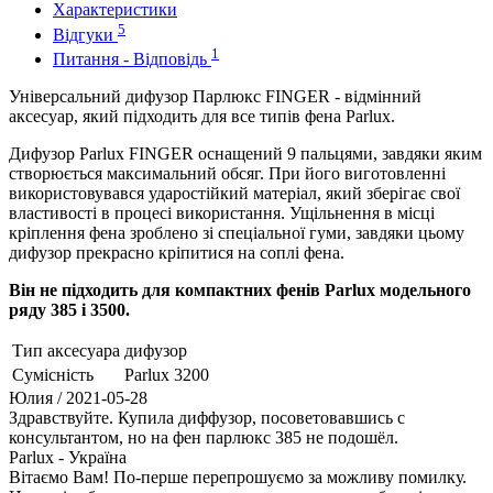
Характеристики
5
Відгуки
1
Питання - Відповідь
Універсальний дифузор Парлюкс FINGER - відмінний
аксесуар, який підходить для все типів фена Parlux.
Дифузор Parlux FINGER оснащений 9 пальцями, завдяки яким
створюється максимальний обсяг. При його виготовленні
використовувався ударостійкий матеріал, який зберігає свої
властивості в процесі використання. Ущільнення в місці
кріплення фена зроблено зі спеціальної гуми, завдяки цьому
дифузор прекрасно кріпитися на соплі фена.
Він не підходить для компактних фенів Parlux модельного
ряду 385 і 3500.
Тип аксесуара
дифузор
Сумісність
Parlux 3200
Юлия
/ 2021-05-28
Здравствуйте. Купила диффузор, посоветовавшись с
консультантом, но на фен парлюкс 385 не подошёл.
Parlux - Україна
Вітаємо Вам! По-перше перепрошуємо за можливу помилку.