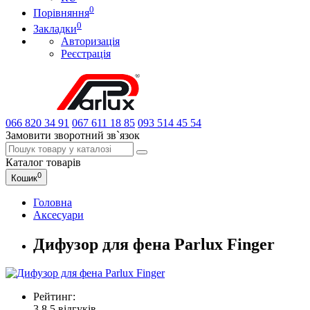
0
Порівняння
0
Закладки
Авторизація
Реєстрація
066
820 34 91
067
611 18 85
093
514 45 54
Замовити зворотний зв`язок
Каталог
товарів
0
Кошик
Головна
Аксесуари
Дифузор для фена Parlux Finger
Рейтинг:
3.8
5 відгуків