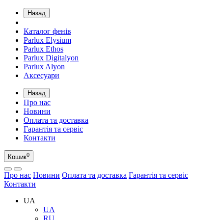
Назад
Каталог фенів
Parlux Elysium
Parlux Ethos
Parlux Digitalyon
Parlux Alyon
Аксесуари
Назад
Про нас
Новини
Оплата та доставка
Гарантія та сервіс
Контакти
0
Кошик
Про нас
Новини
Оплата та доставка
Гарантія та сервіс
Контакти
UA
UA
RU