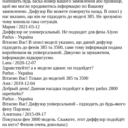
Напишіть будь ласка номер вашого замовлення або прізвище,
щоб ми могли продивитись інформацію по Вашому
замовленню. Дифузор Ви можете повернути назад. В описі у
нас вказано, що він не підходить до моделі 385. Не зрозуміло
чому виникла така ситуація.
Мария
/ 2021-03-12
Диффузор не универсальный. Не подходит для фена Alyon
Parlux - Україна
Вітаємо Вас! В описі моделі указано, що даний дифузор
підходить до фенів 385 та 3500, саме тому інформація подана
виробником як універсальний. Дякуємо за зауваження,
інформацію відкоригуємо.
Lana
/ 2020-12-07
Здравствуйте! а к модели адванс он подойдет?
Parlux - Україна
Вітаємо Вас! Тільки до моделей 385 та 3500
Аня
/ 2019-12-04
Добрый день! Данная насадка подойдет к фену parlux 2800
superturbo?
Parlux - Україна
Вітаємо Вас! Дифузор універсальний - підходить до будь-якого
фену Парлюкс
Алевтина
/ 2015-09-17
Покупала фен 3800 модель. Скажите, этот диффузор подойдёт
на него? Феном очень довольна:)